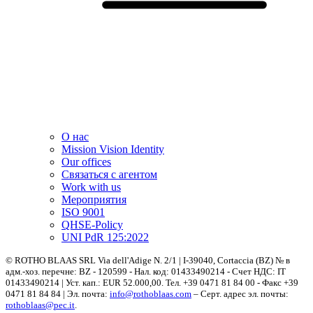
О нас
Mission Vision Identity
Our offices
Связаться с агентом
Work with us
Мероприятия
ISO 9001
QHSE-Policy
UNI PdR 125:2022
© ROTHO BLAAS SRL Via dell'Adige N. 2/1 | I-39040, Cortaccia (BZ) № в
адм.-хоз. перечне: BZ - 120599 - Нал. код: 01433490214 - Счет НДС: IT
01433490214 | Уст. кап.: EUR 52.000,00. Teл. +39 0471 81 84 00 - Факс +39
0471 81 84 84 | Эл. почта:
info@rothoblaas.com
– Серт. адрес эл. почты:
rothoblaas@pec.it
.