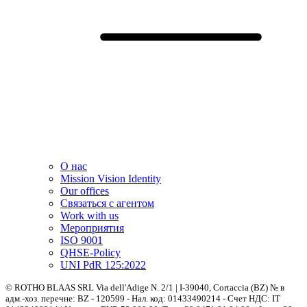
О нас
Mission Vision Identity
Our offices
Связаться с агентом
Work with us
Мероприятия
ISO 9001
QHSE-Policy
UNI PdR 125:2022
© ROTHO BLAAS SRL Via dell'Adige N. 2/1 | I-39040, Cortaccia (BZ) № в
адм.-хоз. перечне: BZ - 120599 - Нал. код: 01433490214 - Счет НДС: IT