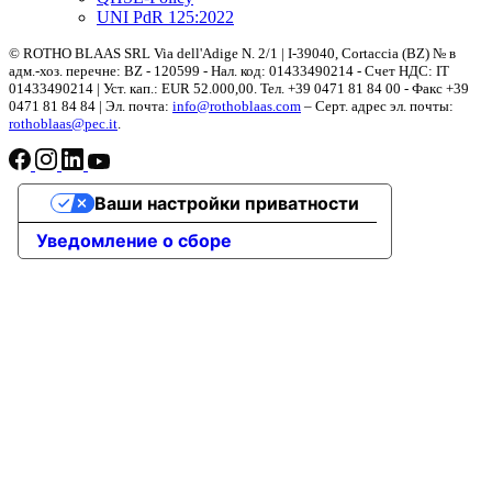
UNI PdR 125:2022
© ROTHO BLAAS SRL Via dell'Adige N. 2/1 | I-39040, Cortaccia (BZ) № в
адм.-хоз. перечне: BZ - 120599 - Нал. код: 01433490214 - Счет НДС: IT
01433490214 | Уст. кап.: EUR 52.000,00. Teл. +39 0471 81 84 00 - Факс +39
0471 81 84 84 | Эл. почта:
info@rothoblaas.com
– Серт. адрес эл. почты:
rothoblaas@pec.it
.
Ваши настройки приватности
Уведомление о сборе