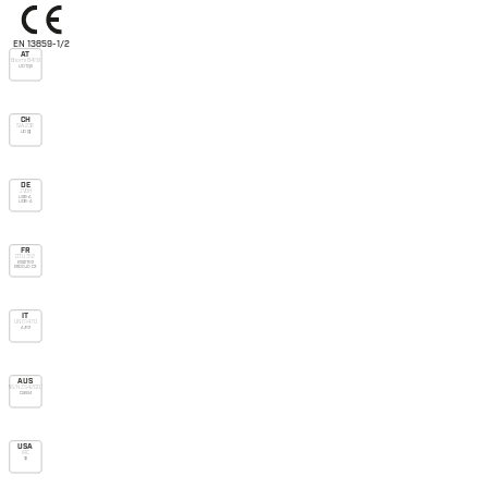
EN 13859-1/2
AT
Önorm B4119
UD Typ I
CH
SIA 232
UD (g)
DE
ZVDH
USB-A
UDB-A
FR
DTU 31.2
E1 Sd1 TR2
E600 J0 C3
IT
UNI 11470
A/R2
AUS
AS/NZS 4200.1
Class 4
USA
IRC
vp