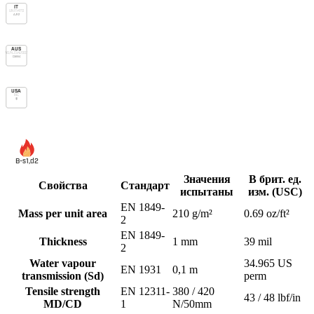
IT
UNI 11470
A/R2
AUS
AS/NZS 4200.1
Class 4
USA
IRC
vp
B-s1,d2
Значения
В брит. ед.
Свойства
Стандарт
испытаны
изм. (USC)
EN 1849-
Mass per unit area
210 g/m²
0.69 oz/ft²
2
EN 1849-
Thickness
1 mm
39 mil
2
Water vapour
34.965 US
EN 1931
0,1 m
transmission (Sd)
perm
Tensile strength
EN 12311-
380 / 420
43 / 48 lbf/in
MD/CD
1
N/50mm