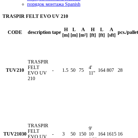
порядок монтажа Spanish
TRASPIR FELT EVO UV 210
H
L
A
H
L
A
CODE
description
tape
pcs./palle
[m]
[m]
[m²]
[ft]
[ft]
[sft]
TRASPIR
FELT
4'
TUV210
-
1.5
50
75
164
807
28
EVO UV
11''
210
TRASPIR
9'
FELT
TUV21030
-
3
50
150
10
164
1615
16
EVO UV