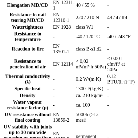
EN 12311-
Elongation MD/CD
40 / 55 %
-
1
Resistance to nail
EN
220 / 210 N
49 / 47 lbf
tearing MD/CD
12310-1
Watertightness
EN 1928
class W1
-
Resistance to
-
-40 / 120 °C
-40 / 248 °F
temperature
EN
Reaction to fire
class B-s1,d2
-
13501-1
< 0.001
Resistance to
< 0,02
EN 12114
cfm/ft² at
penetration of air
m³/(m²·h·50Pa)
50Pa
Thermal conductivity
0.12
-
0,2 W/(m·K)
(λ)
BTU/(h·ft·°F)
Specific heat
-
1300 J/(kg·K)
-
Density
-
ca. 210 kg/m³
-
Water vapour
-
ca. 100
-
resistance factor (μ)
UV resistance without
EN
5000h (>12
-
final coating
13859-2
mesi)
UV stability with joints
up to 30 mm wide
EN
permanent
-
exposing no more than