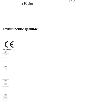
1/8''
210 3m
Tехнические данные
EN 13859-1/2
AT
Önorm B4119
UD Typ I
CH
SIA 232
UD (g)
DE
ZVDH
USB-A
UDB-A
FR
DTU 31.2
E1 Sd1 TR2
E600 J0 C3