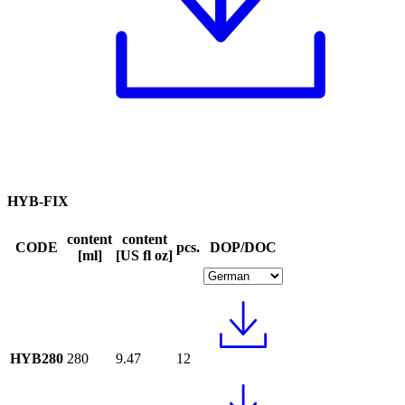
HYB-FIX
content
content
CODE
pcs.
DOP/DOC
[ml]
[US fl oz]
HYB280
280
9.47
12