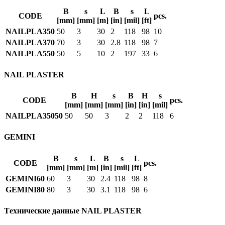
B
s
L
B
s
L
CODE
pcs.
[mm]
[mm]
[m]
[in]
[mil]
[ft]
NAILPLA350
50
3
30
2
118
98
10
NAILPLA370
70
3
30
2.8
118
98
7
NAILPLA550
50
5
10
2
197
33
6
NAIL PLASTER
B
H
s
B
H
s
CODE
pcs.
[mm]
[mm]
[mm]
[in]
[in]
[mil]
NAILPLA35050
50
50
3
2
2
118
6
GEMINI
B
s
L
B
s
L
CODE
pcs.
[mm]
[mm]
[m]
[in]
[mil]
[ft]
GEMINI60
60
3
30
2.4
118
98
8
GEMINI80
80
3
30
3.1
118
98
6
Tехнические данные NAIL PLASTER