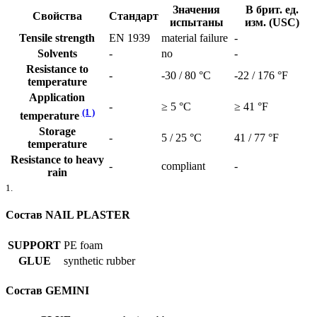
Значения
В брит. ед.
Свойства
Стандарт
испытаны
изм. (USC)
Tensile strength
EN 1939
material failure
-
Solvents
-
no
-
Resistance to
-
-30 / 80 °C
-22 / 176 °F
temperature
Application
-
≥ 5 °C
≥ 41 °F
(1 )
temperature
Storage
-
5 / 25 °C
41 / 77 °F
temperature
Resistance to heavy
-
compliant
-
rain
1.
Cостав NAIL PLASTER
SUPPORT
PE foam
GLUE
synthetic rubber
Cостав GEMINI