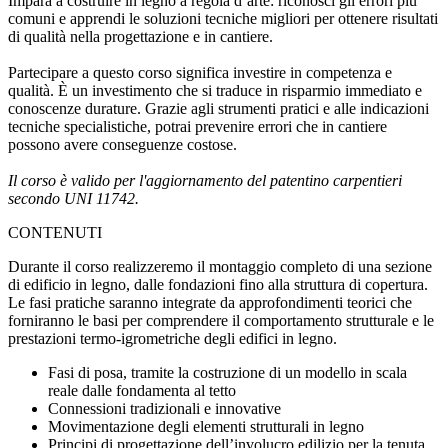
Impara a
costruire in legno a regola d’arte
: riconosci gli errori più
comuni e apprendi le soluzioni tecniche migliori per ottenere risultati
di qualità nella progettazione e in cantiere.
Partecipare a questo corso significa investire in
competenza
e
qualità
. È un investimento che si traduce in risparmio immediato e
conoscenze durature. Grazie agli strumenti pratici e alle indicazioni
tecniche specialistiche, potrai prevenire errori che in cantiere
possono avere conseguenze costose.
Il corso è valido per l'aggiornamento del patentino carpentieri
secondo UNI 11742.
CONTENUTI
Durante il corso realizzeremo il montaggio completo di una sezione
di edificio in legno, dalle fondazioni fino alla struttura di copertura.
Le fasi pratiche saranno integrate da approfondimenti teorici che
forniranno le basi per comprendere il comportamento strutturale e le
prestazioni termo-igrometriche degli edifici in legno.
Fasi di posa, tramite la costruzione di un modello in scala
reale dalle fondamenta al tetto
Connessioni tradizionali e innovative
Movimentazione degli elementi strutturali in legno
Principi di progettazione dell’involucro edilizio per la tenuta