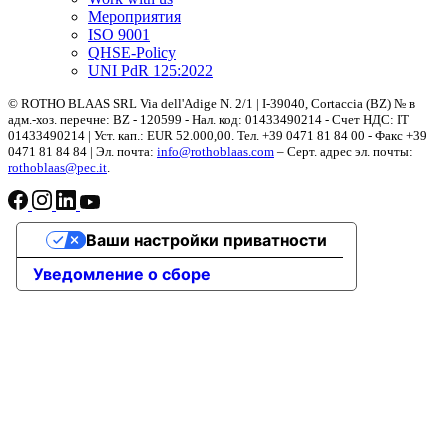
Мероприятия
ISO 9001
QHSE-Policy
UNI PdR 125:2022
© ROTHO BLAAS SRL Via dell'Adige N. 2/1 | I-39040, Cortaccia (BZ) № в
адм.-хоз. перечне: BZ - 120599 - Нал. код: 01433490214 - Счет НДС: IT
01433490214 | Уст. кап.: EUR 52.000,00. Teл. +39 0471 81 84 00 - Факс +39
0471 81 84 84 | Эл. почта:
info@rothoblaas.com
– Серт. адрес эл. почты:
rothoblaas@pec.it
.
Ваши настройки приватности
Уведомление о сборе