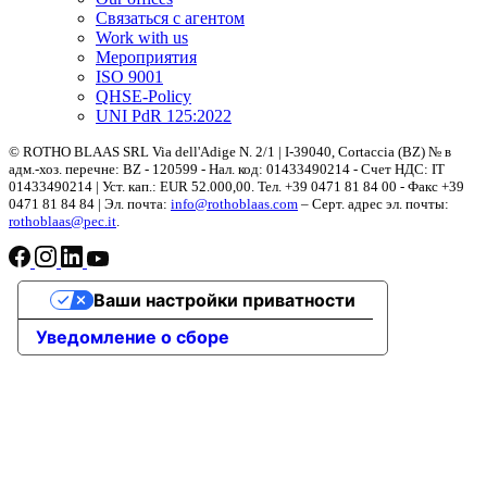
Связаться с агентом
Work with us
Мероприятия
ISO 9001
QHSE-Policy
UNI PdR 125:2022
© ROTHO BLAAS SRL Via dell'Adige N. 2/1 | I-39040, Cortaccia (BZ) № в
адм.-хоз. перечне: BZ - 120599 - Нал. код: 01433490214 - Счет НДС: IT
01433490214 | Уст. кап.: EUR 52.000,00. Teл. +39 0471 81 84 00 - Факс +39
0471 81 84 84 | Эл. почта:
info@rothoblaas.com
– Серт. адрес эл. почты:
rothoblaas@pec.it
.
Ваши настройки приватности
Уведомление о сборе