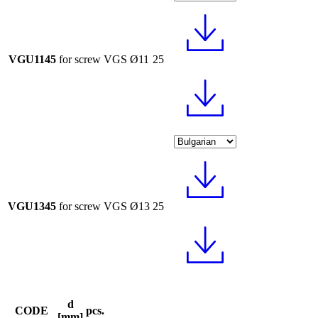
VGU1145
for screw VGS Ø11
25
VGU1345
for screw VGS Ø13
25
d
CODE
pcs.
[mm]