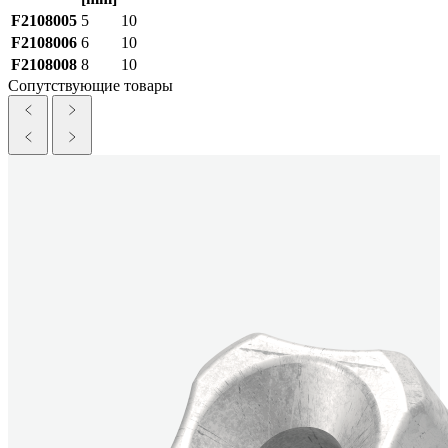
F2108005
5
10
F2108006
6
10
F2108008
8
10
Сопутствующие товары