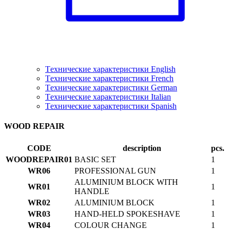
Tехнические характеристики English
Tехнические характеристики French
Tехнические характеристики German
Tехнические характеристики Italian
Tехнические характеристики Spanish
WOOD REPAIR
CODE
description
pcs.
WOODREPAIR01
BASIC SET
1
WR06
PROFESSIONAL GUN
1
ALUMINIUM BLOCK WITH
WR01
1
HANDLE
WR02
ALUMINIUM BLOCK
1
WR03
HAND-HELD SPOKESHAVE
1
WR04
COLOUR CHANGE
1