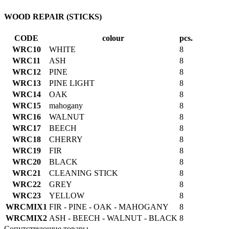
WOOD REPAIR (STICKS)
CODE
colour
pcs.
WRC10
WHITE
8
WRC11
ASH
8
WRC12
PINE
8
WRC13
PINE LIGHT
8
WRC14
OAK
8
WRC15
mahogany
8
WRC16
WALNUT
8
WRC17
BEECH
8
WRC18
CHERRY
8
WRC19
FIR
8
WRC20
BLACK
8
WRC21
CLEANING STICK
8
WRC22
GREY
8
WRC23
YELLOW
8
WRCMIX1
FIR - PINE - OAK - MAHOGANY
8
WRCMIX2
ASH - BEECH - WALNUT - BLACK
8
Сопутствующие товары