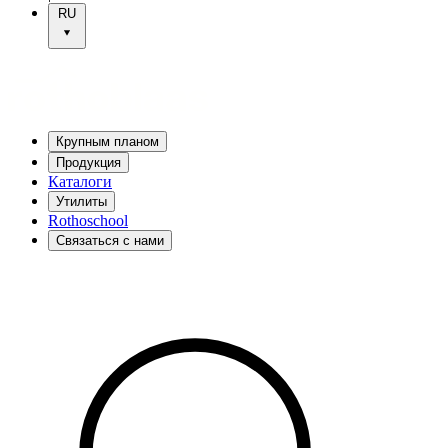
RU
Крупным планом
Продукция
Каталоги
Утилиты
Rothoschool
Связаться с нами