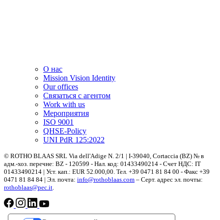
О нас
Mission Vision Identity
Our offices
Связаться с агентом
Work with us
Мероприятия
ISO 9001
QHSE-Policy
UNI PdR 125:2022
© ROTHO BLAAS SRL Via dell'Adige N. 2/1 | I-39040, Cortaccia (BZ) № в
адм.-хоз. перечне: BZ - 120599 - Нал. код: 01433490214 - Счет НДС: IT
01433490214 | Уст. кап.: EUR 52.000,00. Teл. +39 0471 81 84 00 - Факс +39
0471 81 84 84 | Эл. почта:
info@rothoblaas.com
– Серт. адрес эл. почты:
rothoblaas@pec.it
.