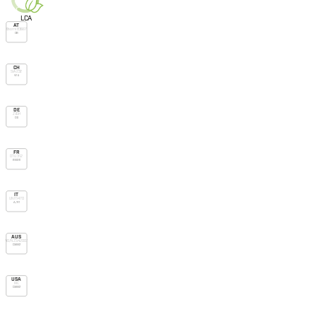
L
C
A
AT
Önorm B3667
DB
CH
SIA 232
V.v.u.
DE
ZVDH
Db
FR
DTU 31.2
Bs dve
IT
UNI 11470
A/R1
AUS
AS/NZS 4200.1
Class 2
USA
IRC
Class 2