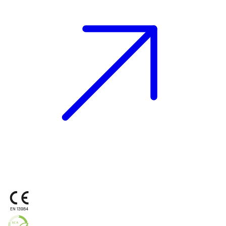
EN 13984
L
C
A